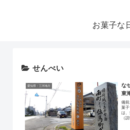
お菓子な
せんべい
な
愛知県：三河地方
東
備前
菓子
は、
（説