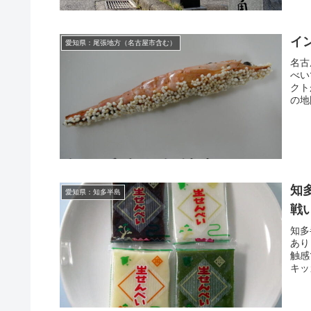
イ
愛知県：尾張地方（名古屋市含む）
名古
べい
クト
の地
知
愛知県：知多半島
戦
知多
あり
触感
キッ