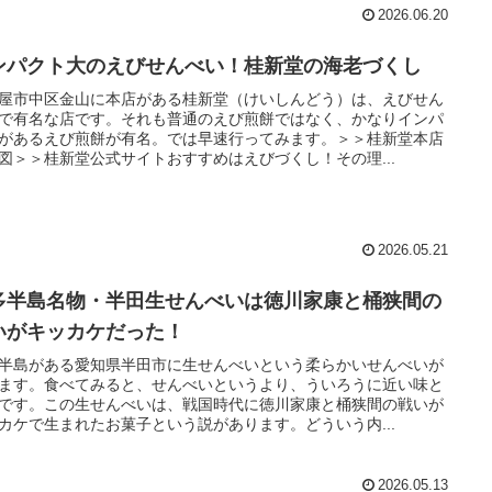
2026.06.20
ンパクト大のえびせんべい！桂新堂の海老づくし
屋市中区金山に本店がある桂新堂（けいしんどう）は、えびせん
で有名な店です。それも普通のえび煎餅ではなく、かなりインパ
があるえび煎餅が有名。では早速行ってみます。＞＞桂新堂本店
図＞＞桂新堂公式サイトおすすめはえびづくし！その理...
2026.05.21
多半島名物・半田生せんべいは徳川家康と桶狭間の
いがキッカケだった！
半島がある愛知県半田市に生せんべいという柔らかいせんべいが
ます。食べてみると、せんべいというより、ういろうに近い味と
です。この生せんべいは、戦国時代に徳川家康と桶狭間の戦いが
カケで生まれたお菓子という説があります。どういう内...
2026.05.13